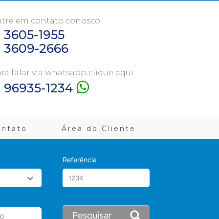
tre em contato conosco
1 3605-1955
1 3609-2666
ra falar via whatsapp clique aqui
1 96935-1234
ontato
Área do Cliente
Referência