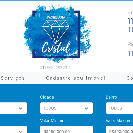
En
1
1
Pa
1
CRECI: 29923-J
Serviços
Cadastre seu Imóvel
C
Cidade
Bairro
Valor Mínimo
Valor Máximo