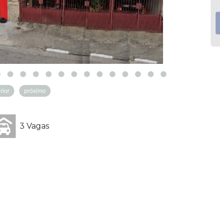
rior
próximo
3 Vagas