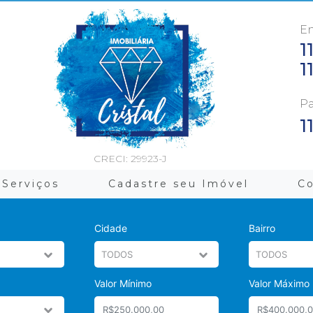
En
1
1
Pa
1
CRECI: 29923-J
Serviços
Cadastre seu Imóvel
C
Cidade
Bairro
Valor Mínimo
Valor Máximo