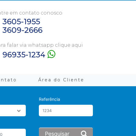
tre em contato conosco
1 3605-1955
1 3609-2666
ra falar via whatsapp clique aqui
1 96935-1234
ontato
Área do Cliente
Referência