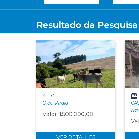
Resultado da Pesquisa
SITIO
Oléo, Piraju
CA
Nov
Valor: 1.500.000,00
Va
VER DETALHES