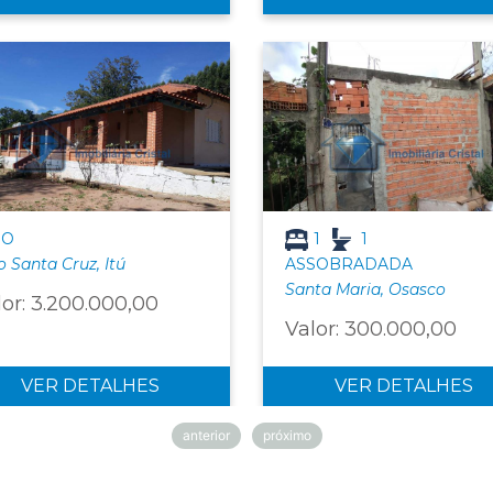
IO
1
1
io Santa Cruz, Itú
ASSOBRADADA
Santa Maria, Osasco
lor: 3.200.000,00
Valor: 300.000,00
VER DETALHES
VER DETALHES
anterior
próximo