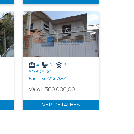
4
2
2
SOBRADO
Éden, SOROCABA
Valor: 380.000,00
VER DETALHES