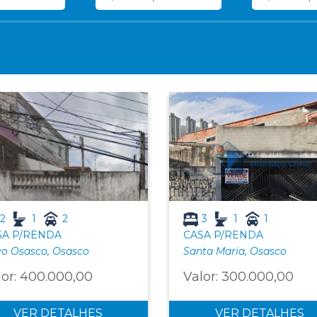
2
1
2
3
1
1
SA P/RENDA
CASA P/RENDA
o Osasco, Osasco
Santa Maria, Osasco
lor: 400.000,00
Valor: 300.000,00
VER DETALHES
VER DETALHES