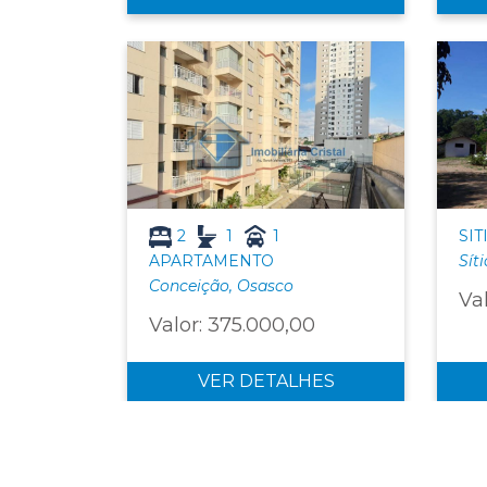
2
1
1
SIT
APARTAMENTO
Sít
Conceição, Osasco
Va
Valor: 375.000,00
VER DETALHES