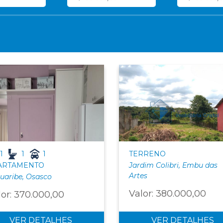
1
1
1
TERRENO
ARTAMENTO
Jardim Colibri, Embu das
Artes
uaribe, Osasco
Valor: 380.000,00
lor: 370.000,00
VER DETALHES
VER DETALHES