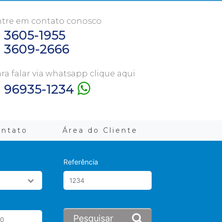
tre em contato conosco
1 3605-1955
1 3609-2666
ra falar via whatsapp clique aqui
1 96935-1234
ontato
Área do Cliente
Referência