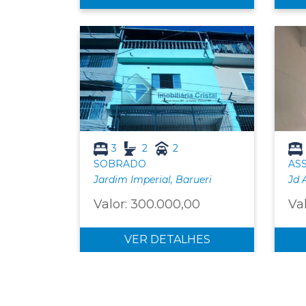
3
2
2
SOBRADO
AS
Jardim Imperial, Barueri
Jd 
Valor: 300.000,00
Va
VER DETALHES