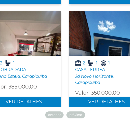
2
1
2
1
1
SOBRADADA
CASA TERREA
Ana Estela, Carapicuíba
Jd Novo Horizonte,
Carapicuíba
lor: 385.000,00
Valor: 350.000,00
VER DETALHES
VER DETALHES
anterior
próximo