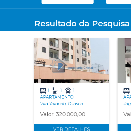
Resultado da Pesquisa
1
1
1
APARTAMENTO
AP
Vila Yolanda, Osasco
Jag
Valor: 320.000,00
Va
VER DETALHES