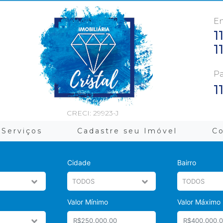
En
1
1
Pa
1
CRECI: 29923-J
Serviços
Cadastre seu Imóvel
C
Cidade
Bairro
Valor Mínimo
Valor Máximo