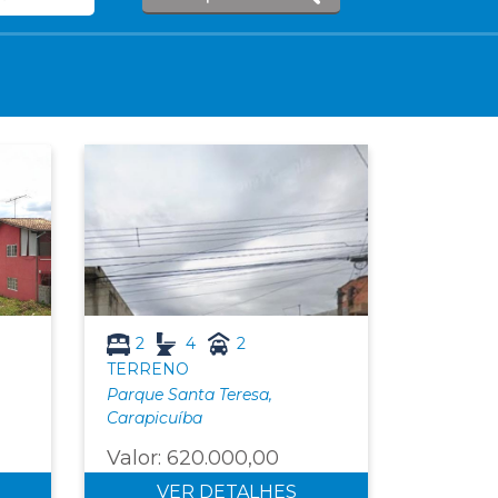
2
4
2
TERRENO
Parque Santa Teresa,
Carapicuíba
Valor: 620.000,00
VER DETALHES